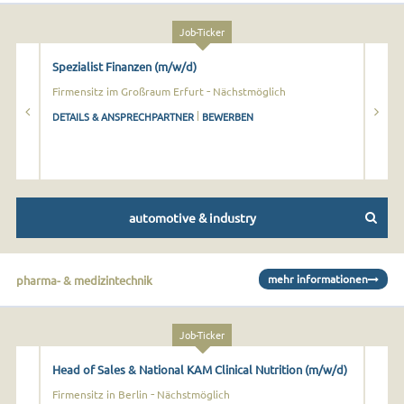
Job-Ticker
Spezialist Finanzen (m/w/d)
Vert
Offs
-
Firmensitz im Großraum Erfurt
Nächstmöglich
Stan
|
DETAILS & ANSPRECHPARTNER
BEWERBEN
DETA
automotive & industry
mehr
informationen
pharma- & medizintechnik
Job-Ticker
Head of Sales & National KAM Clinical Nutrition (m/w/d)
Apot
-
Firmensitz in Berlin
Nächstmöglich
Groß