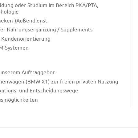
ldung oder Studium im Bereich PKA/PTA,
phologie
heken-)Außendienst
 der Nahrungsergänzung / Supplements
 Kundenorientierung
RM-Systemen
i unserem Auftraggeber
irmenwagen (BMW X1) zur freien privaten Nutzung
kations- und Entscheidungswege
gsmöglichkeiten