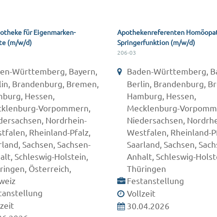
theke für Eigenmarken-
Apothekenreferenten Homöopat
te (m/w/d)
Springerfunktion (m/w/d)
206-03
en-Württemberg, Bayern,
Baden-Württemberg, B
lin, Brandenburg, Bremen,
Berlin, Brandenburg, B
burg, Hessen,
Hamburg, Hessen,
klenburg-Vorpommern,
Mecklenburg-Vorpomm
dersachsen, Nordrhein-
Niedersachsen, Nordrhe
tfalen, Rheinland-Pfalz,
Westfalen, Rheinland-Pf
rland, Sachsen, Sachsen-
Saarland, Sachsen, Sach
alt, Schleswig-Holstein,
Anhalt, Schleswig-Holst
ringen, Österreich,
Thüringen
weiz
Festanstellung
tanstellung
Vollzeit
zeit
30.04.2026