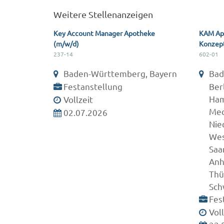
Weitere Stellenanzeigen
Key Account Manager Apotheke
KAM Apo
(m/w/d)
Konzep
237-14
602-01
Baden-Württemberg, Bayern
Bad
Festanstellung
Ber
Ham
Vollzeit
Mec
02.07.2026
Nie
Wes
Saa
Anh
Thü
Sch
Fes
Voll