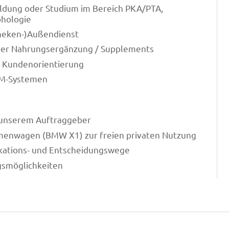
ldung oder Studium im Bereich PKA/PTA,
phologie
heken-)Außendienst
 der Nahrungsergänzung / Supplements
 Kundenorientierung
RM-Systemen
i unserem Auftraggeber
irmenwagen (BMW X1) zur freien privaten Nutzung
kations- und Entscheidungswege
gsmöglichkeiten