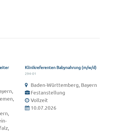
eiter
Klinikreferenten Babynahrung (m/w/d)
294-01
Baden-Württemberg, Bayern
ayern,
Festanstellung
remen,
Vollzeit
10.07.2026
ern,
in-
alz,