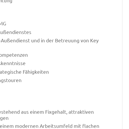
eitung
AMG
-Außendienstes
s-Außendienst und in der Betreuung von Key
-Kompetenzen
skenntnisse
rategische Fähigkeiten
ngstouren
stehend aus einem Fixgehalt, attraktiven
ngen
n einem modernen Arbeitsumfeld mit flachen