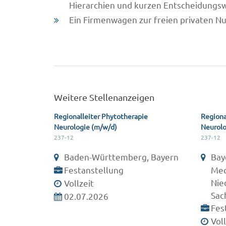
Hierarchien und kurzen Entscheidung
Ein Firmenwagen zur freien privaten N
Weitere Stellenanzeigen
Regionalleiter Phytotherapie
Regiona
Neurologie (m/w/d)
Neurolo
237-12
237-12
Baden-Württemberg, Bayern
Bay
Festanstellung
Mec
Nie
Vollzeit
Sac
02.07.2026
Fes
Voll