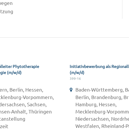
swegen
utzung
lleiter Phytotherapie
Initiativbewerbung als Regionall
gie (m/w/d)
(m/w/d)
399-16
ern, Berlin, Hessen,
Baden-Württemberg, B
klenburg-Vorpommern,
Berlin, Brandenburg, B
dersachsen, Sachsen,
Hamburg, Hessen,
hsen-Anhalt, Thüringen
Mecklenburg-Vorpomm
tanstellung
Niedersachsen, Nordrhe
Westfalen, Rheinland-Pf
zeit