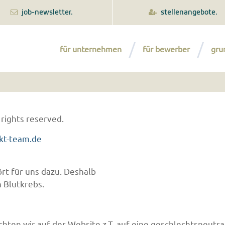
job-newsletter.
stellenangebote.
für unternehmen
für bewerber
gru
 rights reserved.
kt-team.de
rt für uns dazu. Deshalb
 Blutkrebs.
hten wir auf der Website z.T. auf eine geschlechtsneutra