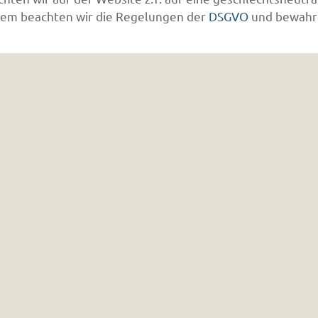
udem beachten wir die Regelungen der
DSGVO
und bewahr