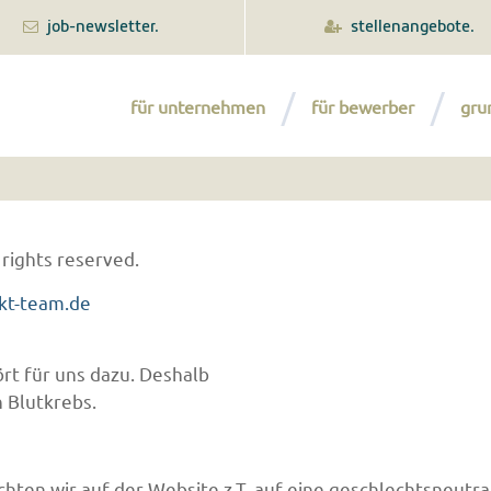
job-newsletter.
stellenangebote.
für unternehmen
für bewerber
gru
 rights reserved.
kt-team.de
rt für uns dazu. Deshalb
 Blutkrebs.
hten wir auf der Website z.T. auf eine geschlechtsneutra