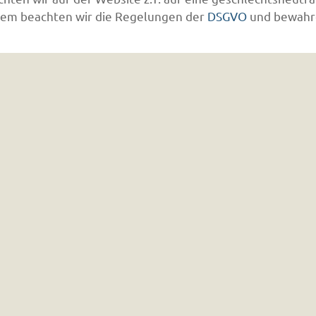
udem beachten wir die Regelungen der
DSGVO
und bewahr