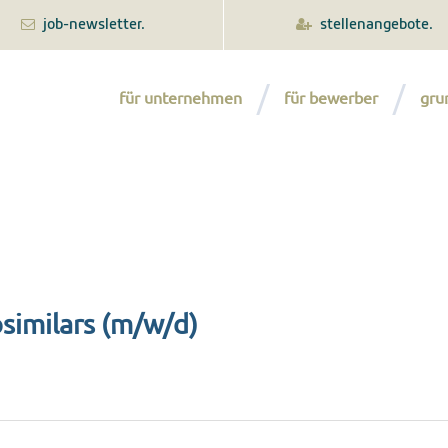
job-newsletter.
stellenangebote.
für unternehmen
für bewerber
gru
similars (m/w/d)