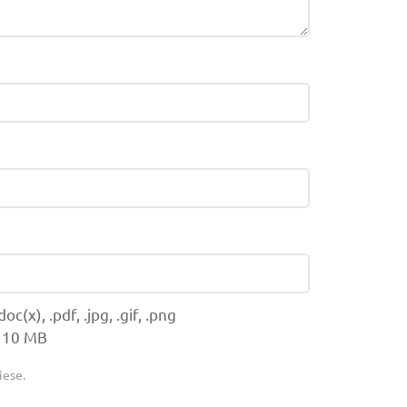
(x), .pdf, .jpg, .gif, .png
 10 MB
iese.