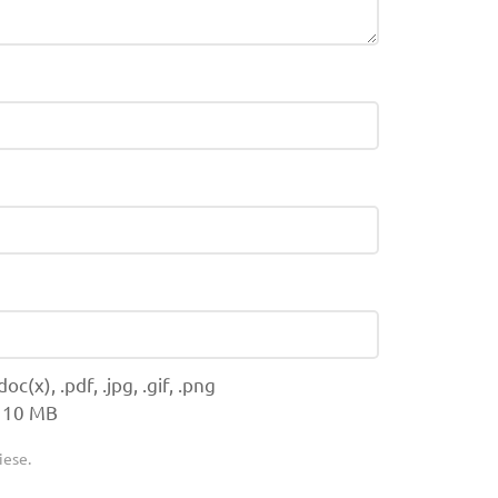
(x), .pdf, .jpg, .gif, .png
 10 MB
iese.