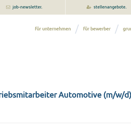
job-newsletter.
stellenangebote.
für unternehmen
für bewerber
gru
riebsmitarbeiter Automotive (m/w/d